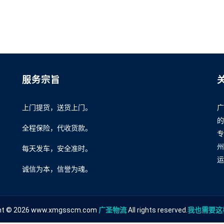
服务宗旨
上门提货，送货上门。
广
的
全程保险，代收货款。
专
州
每天发车，安全准时。
运
诚信为本，信誉为魂。
ght © 2026 www.xmgsscm.com
广圣物流
All rights reserved.
我也需要这