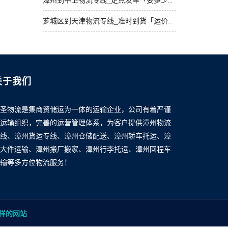
漳州到中卫物流专线_定点发车「要多少钱」
芗城区到天津物流专线_准时到货「运价实惠」
关于我们
圣物流是集商贸储运为一体的运输企业，公司有着严谨
运输组织，完善的运营管理体系，为客户提供漳州物流
线、漳州货运专线、漳州仓储配送、漳州轿车托运、漳
大件运输、漳州搬厂搬家、漳州行李托运、漳州回程车
输等多方位物流服务！
样的网站